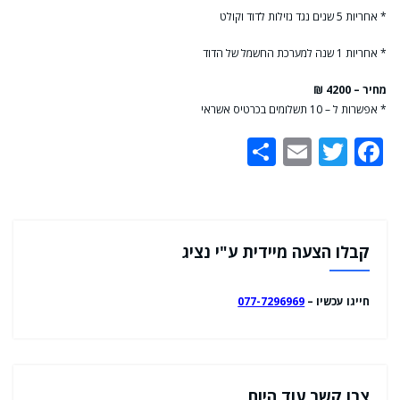
* אחריות 5 שנים נגד נזילות לדוד וקולט
* אחריות 1 שנה למערכת החשמל של הדוד
מחיר – 4200 ₪
* אפשרות ל – 10 תשלומים בכרטיס אשראי
Share
Email
Twitter
Facebook
קבלו הצעה מיידית ע"י נציג
חייגו עכשיו –
077-7296969
צרו קשר עוד היום